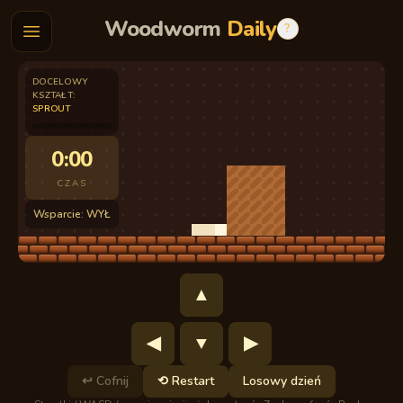
Woodworm
Daily
?
DOCELOWY
KSZTAŁT
:
SPROUT
0:00
CZAS
Wsparcie: WYŁ
▲
◀
▼
▶
↩
Cofnij
⟲
Restart
Losowy dzień