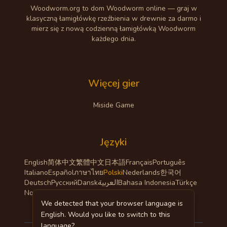
Woodworm.org to dom Woodworm online — graj w
klasyczną łamigłówkę rzeźbienia w drewnie za darmo i
mierz się z nową codzienną łamigłówką Woodworm
każdego dnia.
Więcej gier
Miside Game
Języki
English
简体中文
繁體中文
日本語
Français
Português
Italiano
Español
ภาษาไทย
Polski
Nederlands
한국어
Deutsch
Русский
Dansk
العربية
Bahasa Indonesia
Türkçe
Norsk
We detected that your browser language is
English. Would you like to switch to this
language?