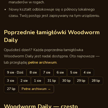
maruderów w rogach.
Nowy kształt odblokowuje się o północy lokalnego
czasu. Twój postęp jest zapisywany na tym urządzeniu.
Poprzednie łamigłówki Woodworm
Daily
Opuściłeś dzień? Każda poprzednia łamigłówka
Woodworm Daily jest nadal dostępna. Oto najnowsze —
lub przeglądaj
pełne archiwum
.
9 sie
· Dziś
8 sie
7 sie
6 sie
5 sie
4 sie
3 sie
2 sie
1 sie
31 lip
30 lip
29 lip
28 lip
27 lip
Pełne archiwum
→
Woodworm Daily — często