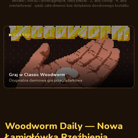
Strzałki / WASD / przeciągnięcie, żeby pełzać · Z, aby cofnąć · R, aby
zrestartować · zjedz całe drewno bez dotykania docelowego kształtu
→
▶
CLASSIC
Graj w Classic Woodworm
Oryginalna darmowa gra przeglądarkowa
Woodworm Daily — Nowa
Łamigłówka Rzeźbienia