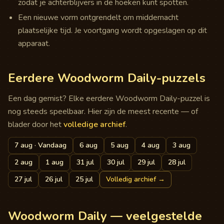
zodat je achterblijvers in de hoeken kunt spotten.
Een nieuwe vorm ontgrendelt om middernacht
plaatselijke tijd. Je voortgang wordt opgeslagen op dit
apparaat.
Eerdere Woodworm Daily-puzzels
Een dag gemist? Elke eerdere Woodworm Daily-puzzel is
nog steeds speelbaar. Hier zijn de meest recente — of
blader door het
volledige archief
.
7 aug
· Vandaag
6 aug
5 aug
4 aug
3 aug
2 aug
1 aug
31 jul
30 jul
29 jul
28 jul
27 jul
26 jul
25 jul
Volledig archief
→
Woodworm Daily — veelgestelde