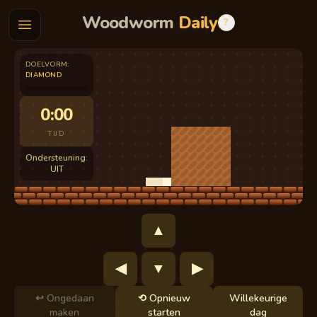
Woodworm
Daily
?
DOELVORM
:
DIAMOND
0:00
TIJD
Ondersteuning:
UIT
▲
◀
▼
▶
↩
Ongedaan
⟲
Opnieuw
Willekeurige
maken
starten
dag