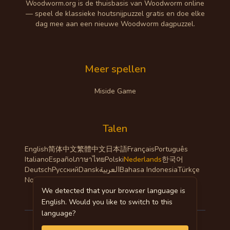
Woodworm.org is de thuisbasis van Woodworm online
— speel de klassieke houtsnijpuzzel gratis en doe elke
dag mee aan een nieuwe Woodworm dagpuzzel.
Meer spellen
Miside Game
Talen
English
简体中文
繁體中文
日本語
Français
Português
Italiano
Español
ภาษาไทย
Polski
Nederlands
한국어
Deutsch
Русский
Dansk
العربية
Bahasa Indonesia
Türkçe
Norsk
We detected that your browser language is
English. Would you like to switch to this
language?
©
2026
woodworm.org
.
Alle rechten