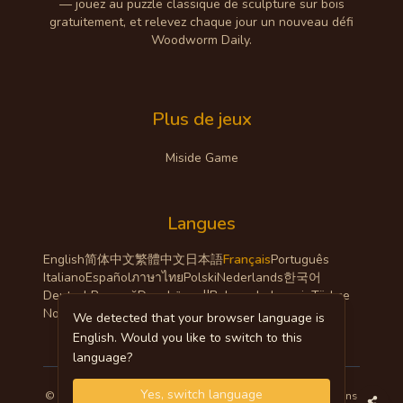
— jouez au puzzle classique de sculpture sur bois
gratuitement, et relevez chaque jour un nouveau défi
Woodworm Daily.
Plus de jeux
Miside Game
Langues
English
简体中文
繁體中文
日本語
Français
Português
Italiano
Español
ภาษาไทย
Polski
Nederlands
한국어
Deutsch
Русский
Dansk
العربية
Bahasa Indonesia
Türkçe
Norsk
We detected that your browser language is
English. Would you like to switch to this
language?
Yes, switch language
©
2026
woodworm.org
.
Tous droits réservés.
|
Conditions